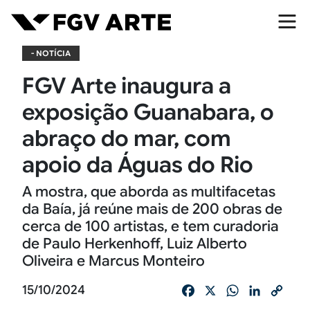
Pular para o conteúdo principal
- NOTÍCIA
FGV Arte inaugura a
exposição Guanabara, o
abraço do mar, com
apoio da Águas do Rio
A mostra, que aborda as multifacetas
da Baía, já reúne mais de 200 obras de
cerca de 100 artistas, e tem curadoria
de Paulo Herkenhoff, Luiz Alberto
Oliveira e Marcus Monteiro
15/10/2024
Facebook
X
WhatsApp
LinkedIn
Cop
Link